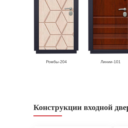
Ромбы-204
Линии-101
Конструкции входной две