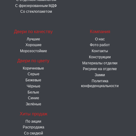
С фрезерованным МДФ
Со стеклопакетом
Двери по качеству
Компания
Лучшие
О нас
Хорошие
Фото работ
Морозостойкие
Контакты
Конструкции
Двери по цвету
Материалы отделки
Коричневые
Рисунки на отделке
Серые
Замки
Бежевые
Политика
конфиденциальности
Чёрные
Белые
Синие
Зелёные
Хиты продаж
По акции
Распродажа
Со скидкой