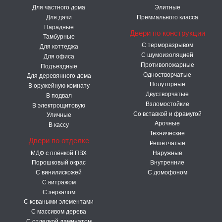
Для частного дома
Элитные
Для дачи
Премиального класса
Парадные
Двери по конструкции
Тамбурные
C терморазрывом
Для коттеджа
С шумоизоляцией
Для офиса
Противопожарные
Подъездные
Одностворчатые
Для деревянного дома
Полуторные
В оружейную комнату
Двустворчатые
В подвал
Взломостойкие
В электрощитовую
Со вставкой и фрамугой
Уличные
Арочные
В кассу
Технические
Двери по отделке
Решётчатые
МДФ с плёнкой ПВХ
Наружные
Порошковый окрас
Внутренние
С винилискожей
С домофоном
С витражом
С зеркалом
С коваными элементами
С массивом дерева
С отделкой ламинатом