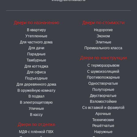
Двери по назначению
Двери по стоимости
В квартиру
Недорогие
Утепленные
Эконом
Для частного дома
Элитные
Для дачи
Премиального класса
Парадные
Двери по конструкции
Тамбурные
C терморазрывом
Для коттеджа
С шумоизоляцией
Для офиса
Противопожарные
Подъездные
Одностворчатые
Для деревянного дома
Полуторные
В оружейную комнату
Двустворчатые
В подвал
Взломостойкие
В электрощитовую
Со вставкой и фрамугой
Уличные
Арочные
В кассу
Технические
Двери по отделке
Решётчатые
МДФ с плёнкой ПВХ
Наружные