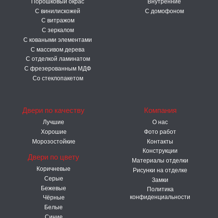
Порошковый окрас
Внутренние
С винилискожей
С домофоном
С витражом
С зеркалом
С коваными элементами
С массивом дерева
С отделкой ламинатом
С фрезерованным МДФ
Со стеклопакетом
Двери по качеству
Компания
Лучшие
О нас
Хорошие
Фото работ
Морозостойкие
Контакты
Конструкции
Двери по цвету
Материалы отделки
Коричневые
Рисунки на отделке
Серые
Замки
Бежевые
Политика
конфиденциальности
Чёрные
Белые
Синие