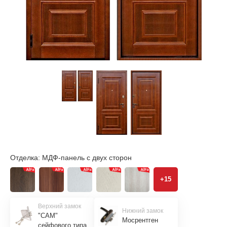
Отделка:
МДФ-панель с двух сторон
+15
Верхний замок
Нижний замок
"САМ"
Мосрентген
сейфового типа