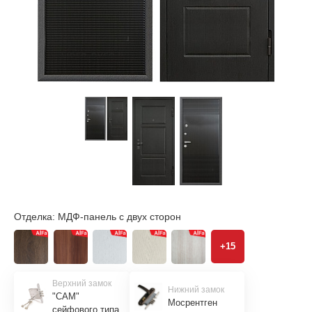
Отделка:
МДФ-панель с двух сторон
+15
Верхний замок
Нижний замок
"САМ"
Мосрентген
сейфового типа