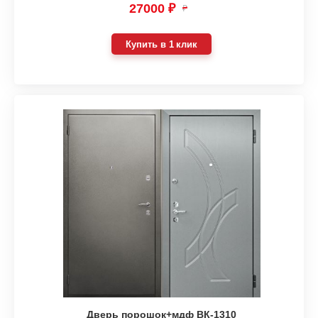
27000 ₽
₽
Купить в 1 клик
Дверь порошок+мдф ВК-1310