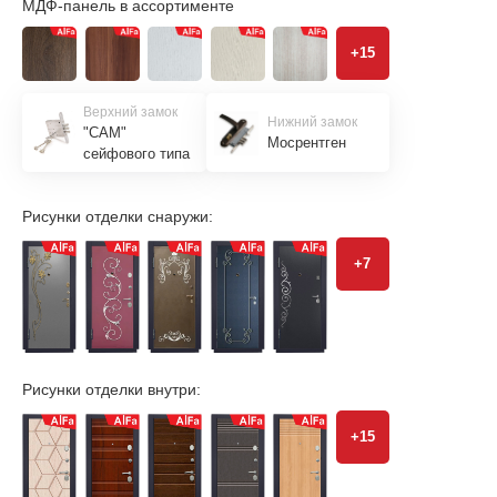
МДФ-панель в ассортименте
+15
Верхний замок
Нижний замок
"САМ"
Мосрентген
сейфового типа
Рисунки отделки снаружи:
+7
Рисунки отделки внутри:
+15