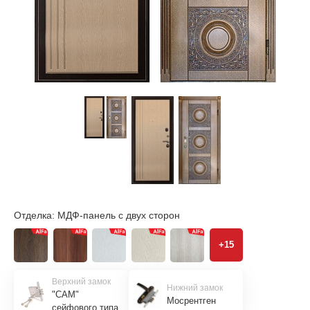
Отделка:
МДФ-панель с двух сторон
+15
Верхний замок
Нижний замок
"САМ"
Мосрентген
сейфового типа