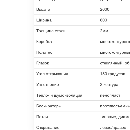
Высота
2000
Ширина
800
Толщина стали
2мм.
Коробка
многоконтурны
Полотно
многоконтурны
Глазок
стеклянный, об
Угол открывания
180 градусов
Уплотнение
2 контура
Тепло- и шумоизоляция
пенопласт
Блокираторы
противосъемны
Петли
типовые, диам
Открывание
левое/правое