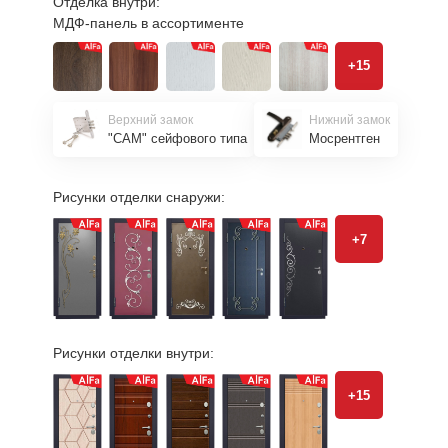
Отделка внутри:
МДФ-панель в ассортименте
+15
Верхний замок
Нижний замок
"САМ" сейфового типа
Мосрентген
Рисунки отделки снаружи:
+7
Рисунки отделки внутри:
+15