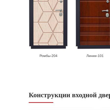
Ромбы-204
Линии-101
Конструкции входной две