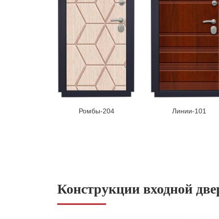
Ромбы-204
Линии-101
Конструкции входной две