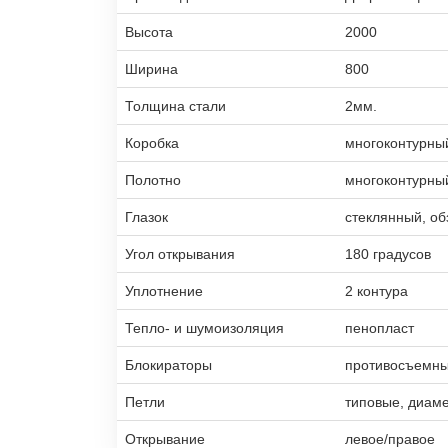
Высота
2000
Ширина
800
Толщина стали
2мм.
Коробка
многоконтурны
Полотно
многоконтурны
Глазок
стеклянный, об
Угол открывания
180 градусов
Уплотнение
2 контура
Тепло- и шумоизоляция
пенопласт
Блокираторы
противосъемны
Петли
типовые, диам
Открывание
левое/правое